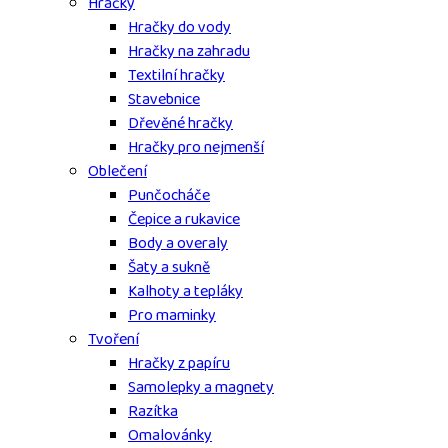
Hračky
Hračky do vody
Hračky na zahradu
Textilní hračky
Stavebnice
Dřevěné hračky
Hračky pro nejmenší
Oblečení
Punčocháče
Čepice a rukavice
Body a overaly
Šaty a sukně
Kalhoty a tepláky
Pro maminky
Tvoření
Hračky z papíru
Samolepky a magnety
Razítka
Omalovánky