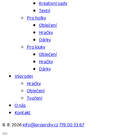
Kreativní sady
Textil
Pro holky
Oblečení
Hračky
Dárky
Pro kluky
Oblečení
Hračky
Dárky
Výprodej
Hračky
Oblečení
Tvoření
O nás
Kontakt
8. 8. 2026
info@proprcky.cz
776 00 33 67