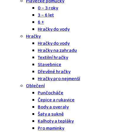
Plavecké pomůcky
0 – 3 roky
3 – 6 let
6 +
Hračky do vody
Hračky
Hračky do vody
Hračky na zahradu
Textilní hračky
Stavebnice
Dřevěné hračky
Hračky pro nejmenší
Oblečení
Punčocháče
Čepice a rukavice
Body a overaly
Šaty a sukně
Kalhoty a tepláky
Pro maminky