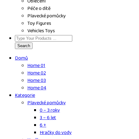
Oblečení
Péče o dítě
Plavecké pomůcky
Toy Figures
Vehicles Toys
Search
Domů
Home 01
Home 02
Home 03
Home 04
Kategorie
Plavecké pomůcky
0 – 3 roky
3 – 6 let
6 +
Hračky do vody