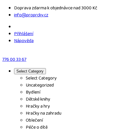
Skip
Doprava zdarma k objednávce nad 3000 Kč
to
info@proprcky.cz
content
Přihlášení
Nápověda
776 00 33 67
Select Category
Select Category
Uncategorized
Bydlení
Dětské knihy
Hračky a hry
Hračky na zahradu
Oblečení
Péče o dítě