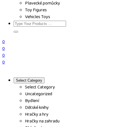
Plavecké pomůcky
Toy Figures
Vehicles Toys
0
0
0
0
Select Category
Select Category
Uncategorized
Bydlení
Dětské knihy
Hračky a hry
Hračky na zahradu