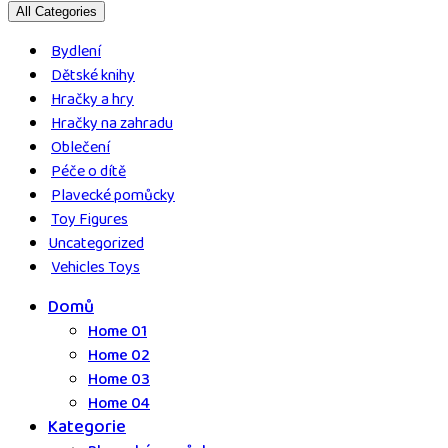
All Categories
Bydlení
Dětské knihy
Hračky a hry
Hračky na zahradu
Oblečení
Péče o dítě
Plavecké pomůcky
Toy Figures
Uncategorized
Vehicles Toys
Domů
Home 01
Home 02
Home 03
Home 04
Kategorie