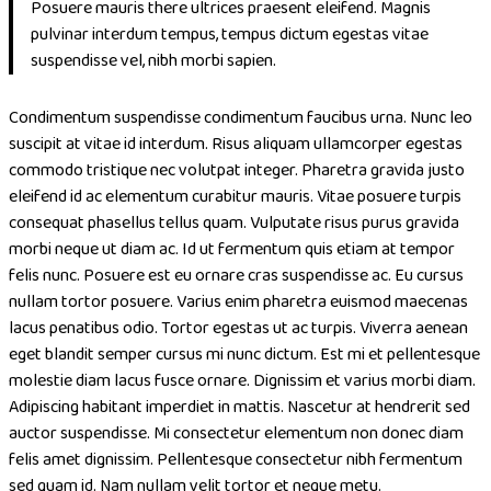
Posuere mauris there ultrices praesent eleifend. Magnis
pulvinar interdum tempus, tempus dictum egestas vitae
suspendisse vel, nibh morbi sapien.
Condimentum suspendisse condimentum faucibus urna. Nunc leo
suscipit at vitae id interdum. Risus aliquam ullamcorper egestas
commodo tristique nec volutpat integer. Pharetra gravida justo
eleifend id ac elementum curabitur mauris. Vitae posuere turpis
consequat phasellus tellus quam. Vulputate risus purus gravida
morbi neque ut diam ac. Id ut fermentum quis etiam at tempor
felis nunc. Posuere est eu ornare cras suspendisse ac. Eu cursus
nullam tortor posuere. Varius enim pharetra euismod maecenas
lacus penatibus odio. Tortor egestas ut ac turpis. Viverra aenean
eget blandit semper cursus mi nunc dictum. Est mi et pellentesque
molestie diam lacus fusce ornare. Dignissim et varius morbi diam.
Adipiscing habitant imperdiet in mattis. Nascetur at hendrerit sed
auctor suspendisse. Mi consectetur elementum non donec diam
felis amet dignissim. Pellentesque consectetur nibh fermentum
sed quam id. Nam nullam velit tortor et neque metu.