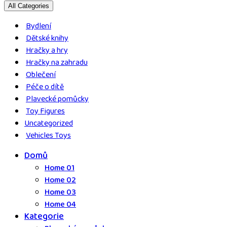
All Categories
Bydlení
Dětské knihy
Hračky a hry
Hračky na zahradu
Oblečení
Péče o dítě
Plavecké pomůcky
Toy Figures
Uncategorized
Vehicles Toys
Domů
Home 01
Home 02
Home 03
Home 04
Kategorie