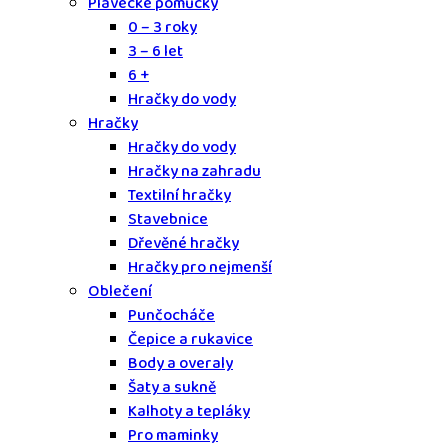
Plavecké pomůcky
0 – 3 roky
3 – 6 let
6 +
Hračky do vody
Hračky
Hračky do vody
Hračky na zahradu
Textilní hračky
Stavebnice
Dřevěné hračky
Hračky pro nejmenší
Oblečení
Punčocháče
Čepice a rukavice
Body a overaly
Šaty a sukně
Kalhoty a tepláky
Pro maminky