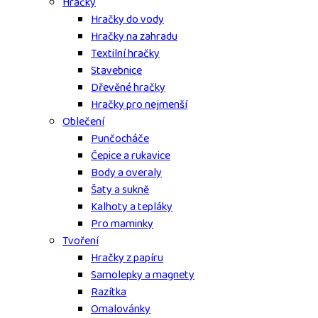
Hračky
Hračky do vody
Hračky na zahradu
Textilní hračky
Stavebnice
Dřevěné hračky
Hračky pro nejmenší
Oblečení
Punčocháče
Čepice a rukavice
Body a overaly
Šaty a sukně
Kalhoty a tepláky
Pro maminky
Tvoření
Hračky z papíru
Samolepky a magnety
Razítka
Omalovánky