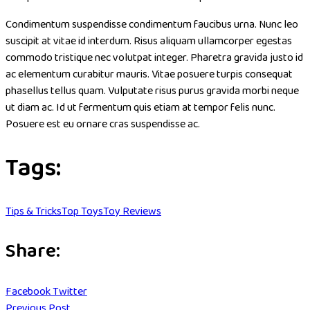
Condimentum suspendisse condimentum faucibus urna. Nunc leo
suscipit at vitae id interdum. Risus aliquam ullamcorper egestas
commodo tristique nec volutpat integer. Pharetra gravida justo id
ac elementum curabitur mauris. Vitae posuere turpis consequat
phasellus tellus quam. Vulputate risus purus gravida morbi neque
ut diam ac. Id ut fermentum quis etiam at tempor felis nunc.
Posuere est eu ornare cras suspendisse ac.
Tags:
Tips & Tricks
Top Toys
Toy Reviews
Share:
LinkedIn
Pinterest
Whatsapp
Facebook
Twitter
Previous Post