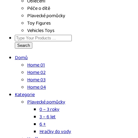
Oblečení
Péče o dítě
Plavecké pomůcky
Toy Figures
Vehicles Toys
Search
Domů
Home 01
Home 02
Home 03
Home 04
Kategorie
Plavecké pomůcky
0 – 3 roky
3 – 6 let
6 +
Hračky do vody