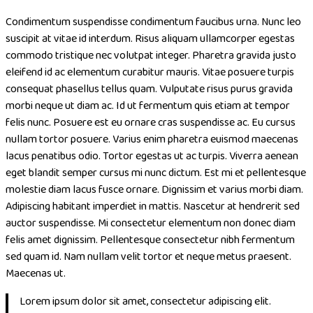
Condimentum suspendisse condimentum faucibus urna. Nunc leo
suscipit at vitae id interdum. Risus aliquam ullamcorper egestas
commodo tristique nec volutpat integer. Pharetra gravida justo
eleifend id ac elementum curabitur mauris. Vitae posuere turpis
consequat phasellus tellus quam. Vulputate risus purus gravida
morbi neque ut diam ac. Id ut fermentum quis etiam at tempor
felis nunc. Posuere est eu ornare cras suspendisse ac. Eu cursus
nullam tortor posuere. Varius enim pharetra euismod maecenas
lacus penatibus odio. Tortor egestas ut ac turpis. Viverra aenean
eget blandit semper cursus mi nunc dictum. Est mi et pellentesque
molestie diam lacus fusce ornare. Dignissim et varius morbi diam.
Adipiscing habitant imperdiet in mattis. Nascetur at hendrerit sed
auctor suspendisse. Mi consectetur elementum non donec diam
felis amet dignissim. Pellentesque consectetur nibh fermentum
sed quam id. Nam nullam velit tortor et neque metus praesent.
Maecenas ut.
Lorem ipsum dolor sit amet, consectetur adipiscing elit.