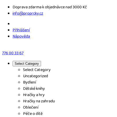
Skip
Doprava zdarma k objednávce nad 3000 Kč
to
info@proprcky.cz
content
Přihlášení
Nápověda
776 00 33 67
Select Category
Select Category
Uncategorized
Bydlení
Dětské knihy
Hračky a hry
Hračky na zahradu
Oblečení
Péče o dítě