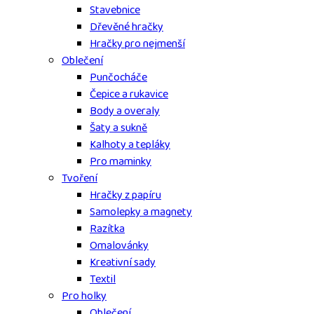
Stavebnice
Dřevěné hračky
Hračky pro nejmenší
Oblečení
Punčocháče
Čepice a rukavice
Body a overaly
Šaty a sukně
Kalhoty a tepláky
Pro maminky
Tvoření
Hračky z papíru
Samolepky a magnety
Razítka
Omalovánky
Kreativní sady
Textil
Pro holky
Oblečení